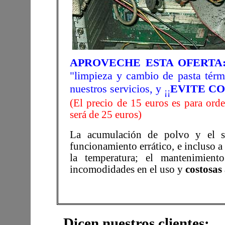
APROVECHE ESTA OFERTA
"limpieza y cambio de pasta térmi
nuestros servicios, y
EVITE CO
¡¡
(El precio de 15 euros es para ord
será de 25 euros)
La acumulación de polvo y el se
funcionamiento errático, e incluso 
la temperatura; el mantenimient
incomodidades en el uso y
costosas
Dicen nuestros clientes: