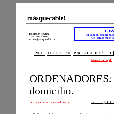
másquecable!
CONS
Delegación Navarra
sin ningún compromiso:
Tfno.: 000 000 000
Ofrecemos muchos 
navarra@masquecable.com
INICIO
ELECTRICIDAD
PORTEROS AUTOMÁTICOS
Ahora con regalo
!
ORDENADORES: asi
domicilio.
Asistencia informática a domicilio
Recursos gratuitos