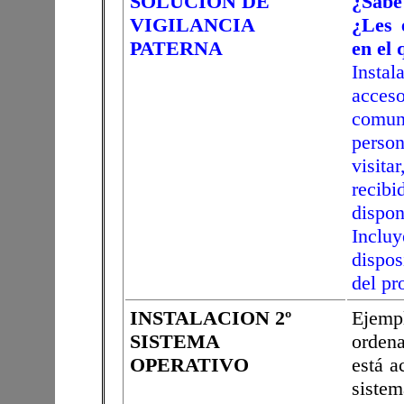
SOLUCIÓN DE
¿Sabe
VIGILANCIA
¿Les 
PATERNA
en el 
Insta
acce
comun
perso
visit
recib
dispon
Inclu
dispos
del pr
INSTALACION 2º
Ejemp
SISTEMA
ordena
OPERATIVO
está a
siste