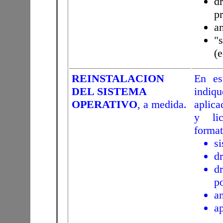
d
pr
an
"
(e
REINSTALACION
En es
DEL SISTEMA
indiqu
OPERATIVO
, a medida.
aplica
y lic
format
si
dr
d
po
an
ap